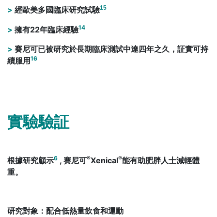
15
>
經歐美多國臨床研究試驗
14
>
擁有22年臨床經驗
>
賽尼可已被研究於長期臨床測試中達四年之久，証實可持
16
續服用
實驗驗証
6
®
®
根據研究顧示
, 賽尼可
Xenical
能有助肥胖人士減輕體
重。
研究對象：配合低熱量飲食和運動