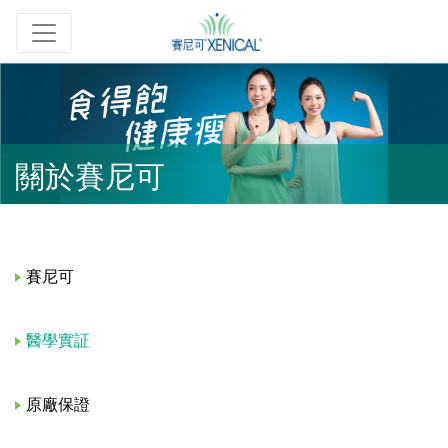
關於賽尼可
賽尼可
醫學實証
原廠保證